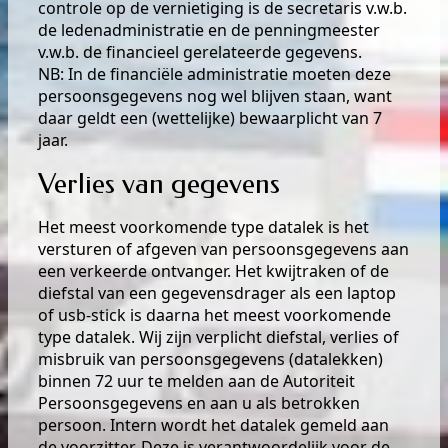
controle op de vernietiging is de secretaris v.w.b.
de ledenadministratie en de penningmeester
v.w.b. de financieel gerelateerde gegevens.
NB: In de financiële administratie moeten deze
persoonsgegevens nog wel blijven staan, want
daar geldt een (wettelijke) bewaarplicht van 7
jaar.
Verlies van gegevens
Het meest voorkomende type datalek is het
versturen of afgeven van persoonsgegevens aan
een verkeerde ontvanger. Het kwijtraken of de
diefstal van een gegevensdrager als een laptop
of usb-stick is daarna het meest voorkomende
type datalek. Wij zijn verplicht diefstal, verlies of
misbruik van persoonsgegevens (datalekken)
binnen 72 uur te melden aan de Autoriteit
Persoonsgegevens en aan u als betrokken
persoon. Intern wordt het datalek gemeld aan
de voorzitter. Deze is verantwoordelijk voor de